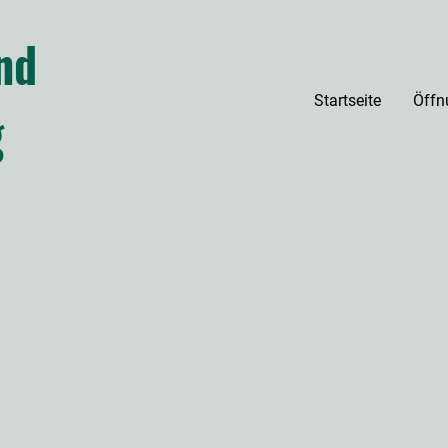
nd
Startseite
Öffn
g