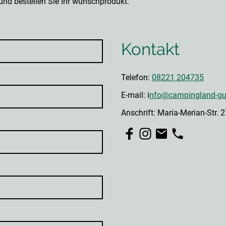
nd bestellen Sie Ihr wunschprodukt.
Kontakt
Telefon:
08221 204735
E-mail: i
nfo@campingland-gu
Anschrift: Maria-Merian-Str.