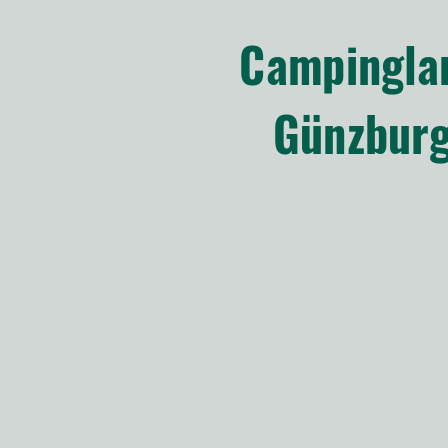
Campingla
Günzbur