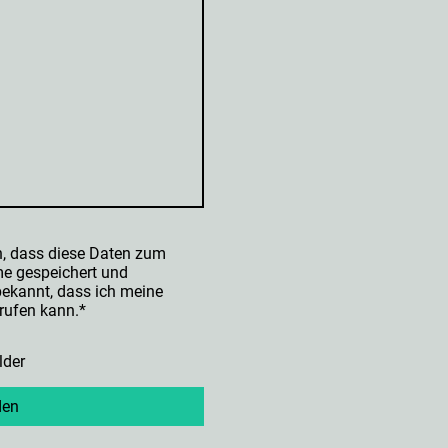
n, dass diese Daten zum
e gespeichert und
 bekannt, dass ich meine
rrufen kann.
*
lder
den