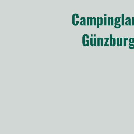
Campingla
Günzbur