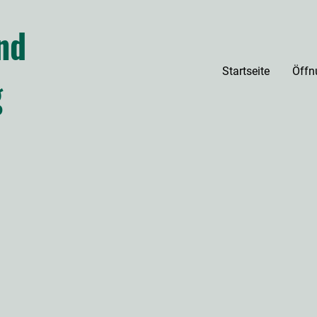
nd
Startseite
Öffn
g