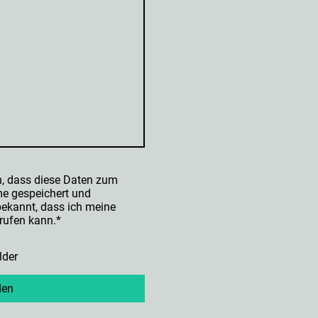
n, dass diese Daten zum
e gespeichert und
 bekannt, dass ich meine
rrufen kann.
*
lder
den