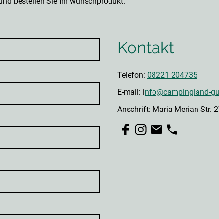
nd bestellen Sie Ihr wunschprodukt.
Kontakt
Telefon:
08221 204735
E-mail: i
nfo@campingland-gu
Anschrift: Maria-Merian-Str.